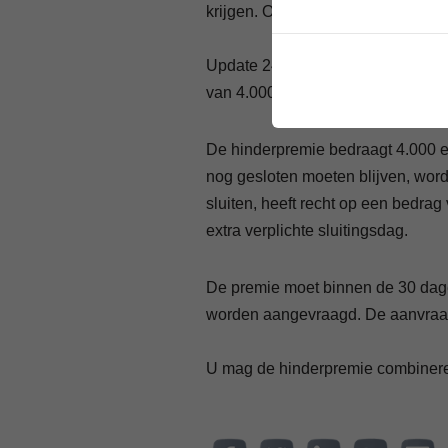
krijgen. Ook vastgoedmakelaars h
Update 24/03/2020: Kappers moete
van 4.000 euro.
De hinderpremie bedraagt 4.000 eu
nog gesloten moeten blijven, word
sluiten, heeft recht op een bedra
extra verplichte sluitingsdag.
De premie moet binnen de 30 dagen
worden aangevraagd. De aanvraagap
U mag de hinderpremie combiner