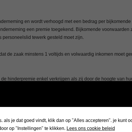
nderneming en wordt verhoogd met een bedrag per bijkomende 
onderneming een premie toegekend. Bijkomende voorwaarden zi
s personeelslid tewerk gesteld moet zijn.
dat de zaak minstens 1 voltijds en volwaardig inkomen moet g
 de hinderpremie enkel verkrijgen als zij door de hoogte van h
zelfstandige in hoofdberoep.
oeten sluiten, maar in de periode van verplichte sluiting zijn
p het volledige bedrag. Ook marktkramers en foorkramers die getr
ben recht op de hinderpremie. Personal coaches hebben enkel 
 als je dat goed vindt, klik dan op "Alles accepteren". je kunt 
chting, zoals bv een studio, hebben. Garages zonder showroom k
door op "Instellingen" te klikken.
Lees ons cookie beleid