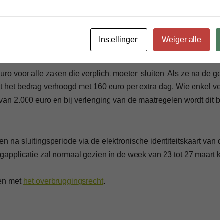
ebben geen recht op de hinderpremie.
n vanaf 25 maart ook verplicht sluiten en hebben daarom ook 
Instellingen
Weiger alle
ro voor alle zaken die verplicht moeten sluiten. Als ze na de g
t het bedrag verhoogd met 160 euro per extra dag. Wie enkel ve
g van 2.000 euro en bij verlenging van de maatregelen wordt dit
 na sluitingsperiode via de elektronische identiteitskaart van 
plicatie zal normaal gezien in de week van 23 tot 27 maart kl
en met
het overbruggingsrecht
.