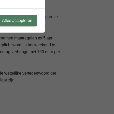
recht op de corona hinderpremie
Alles accepteren
enomen maatregelen tot 5 april
rplicht wordt in het weekend te
 bedrag verhoogd met 160 euro per
de wettelijke vertegenwoordiger
aar zijn.