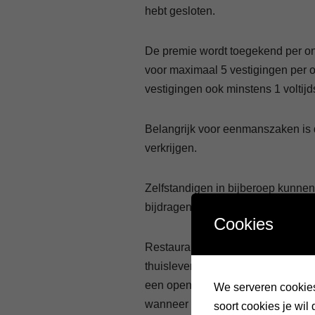
hebt gesloten.
De premie wordt toegekend per o
voor maximaal 5 vestigingen per 
vestigingen ook minstens 1 voltijd
Belangrijk voor eenmanszaken is 
verkrijgen.
Zelfstandigen in bijberoep kunnen
bijdragen moeten betalen als een 
Cookies
Restaurants die hun zaak hebben m
thuislevering, hebben toch recht o
een openbare markt of kermis heb
We serveren cookies.
wanneer zij ook een fysieke inri
soort cookies je wil 