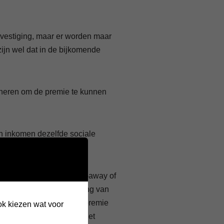
vestiging, maar er worden maar
jn wel dat in de bijkomende
eneren om de premie te kunnen
un inkomen dezelfde sociale
 overgeschakeld naar take-away of
offen zijn door de sluiting van
maar recht op de hinderpremie
ook kiezen wat voor
unnen de hinderpremie niet