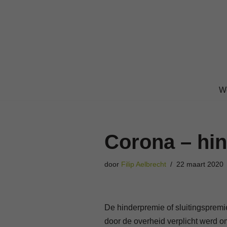
Ga
naar
de
inhoud
W
Corona – hi
door
Filip Aelbrecht
22 maart 2020
De hinderpremie of sluitingspremi
door de overheid verplicht werd om