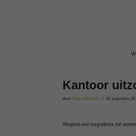
Ga
naar
de
inhoud
W
Kantoor uitz
door
Filip Aelbrecht
16 augustus 20
Wegens een begrafenis zal woensd