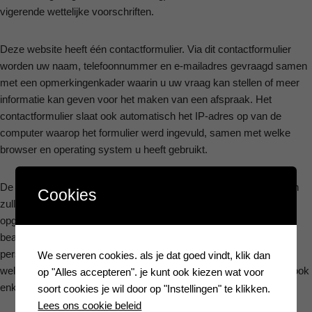
vigerende wettelijke voorschriften.
Deze website heeft één contactformulier. Via dit contactformulier
worden uw naam, telefoonnummer en e-mailadres gevraagd samen
met een opmerkingenkader waarin u uw vraag kan stellen of meer
informatie kan geven voor het maken van een afspraak. Het
contactformulier slaat ook automatisch het IP-adres op van de
computer waarop het formulier werd ingevuld, samen met welke
browser en operating system u heeft gebruikt.
De persoonsgegevens die via deze formulieren worden verkregen
Cookies
zullen enkel gebruikt worden voor het doel waarvoor ze werden
opgevraagd (namelijk het maken van een afspraak en/of
beantwoorden van een vraag). Op de plaatsen waar de
persoonsgegevens verkregen worden staat steeds vermeld voor
We serveren cookies. als je dat goed vindt, klik dan
welke doeleinden deze gebruikt worden en de gegevens worden ook
op "Alles accepteren". je kunt ook kiezen wat voor
enkel gebruikt voor het doel waarvoor u ze heeft achtergelaten.
soort cookies je wil door op "Instellingen" te klikken.
Lees ons cookie beleid