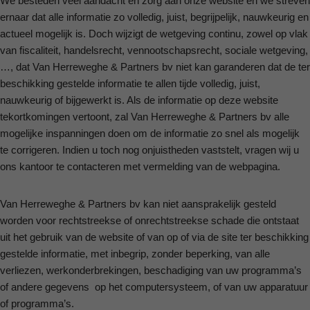
We besteden veel aandacht en zorg aan onze website en we streven
ernaar dat alle informatie zo volledig, juist, begrijpelijk, nauwkeurig en
actueel mogelijk is. Doch wijzigt de wetgeving continu, zowel op vlak
van fiscaliteit, handelsrecht, vennootschapsrecht, sociale wetgeving,
…, dat Van Herreweghe & Partners bv niet kan garanderen dat de ter
beschikking gestelde informatie te allen tijde volledig, juist,
nauwkeurig of bijgewerkt is. Als de informatie op deze website
tekortkomingen vertoont, zal Van Herreweghe & Partners bv alle
mogelijke inspanningen doen om de informatie zo snel als mogelijk
te corrigeren. Indien u toch nog onjuistheden vaststelt, vragen wij u
ons kantoor te contacteren met vermelding van de webpagina.
Van Herreweghe & Partners bv kan niet aansprakelijk gesteld
worden voor rechtstreekse of onrechtstreekse schade die ontstaat
uit het gebruik van de website of van op of via de site ter beschikking
gestelde informatie, met inbegrip, zonder beperking, van alle
verliezen, werkonderbrekingen, beschadiging van uw programma’s
of andere gegevens op het computersysteem, of van uw apparatuur
of programma’s.