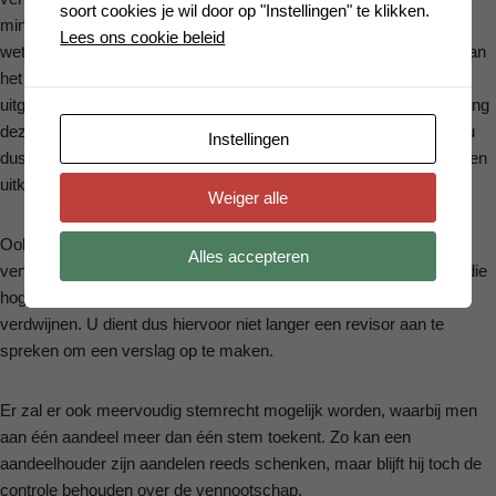
soort cookies je wil door op "Instellingen" te klikken.
minstens 5% van de winst na belasting moet reserveren als
Lees ons cookie beleid
wettelijke reserve in uw vennootschap totdat deze reserve 10% van
het kapitaal bedraagt. Deze wettelijke reserve kan niet tussentijds
uitgekeerd worden en dient dus in de vennootschap te blijven zolang
deze bestaat. Als de wettelijke reserve ook afgeschaft wordt, zal u
Instellingen
dus dit bedrag voortaan ook via dividend of liquidatiereserve kunnen
uitkeren aan de aandeelhouders.
Weiger alle
Ook de quasi-inbreng, waarbij je een privé-goed verkocht aan uw
Alles accepteren
vennootschap binnen de 2 jaar na oprichting en dit voor een prijs die
hoger lag dan 10% van het maatschappelijk kapitaal, zal hierdoor
verdwijnen. U dient dus hiervoor niet langer een revisor aan te
spreken om een verslag op te maken.
Er zal er ook meervoudig stemrecht mogelijk worden, waarbij men
aan één aandeel meer dan één stem toekent. Zo kan een
aandeelhouder zijn aandelen reeds schenken, maar blijft hij toch de
controle behouden over de vennootschap.