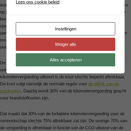
Lees ons cookie beleid
worden als het totaal aantal beroepsmatig aangerekende kilometers
op jaarbasis niet meer dan 24.000 kilometer bedraagt. Leg je meer
beroepsmatige kilometers af, dan zal de fiscus bijkomend bewijs
opvragen. Daarnaast mag u ook nog steeds een hoger bedrag
Instellingen
aanrekenen dan bovenstaande kilometervergoeding, maar ook hier
moet u aan de fiscus kunnen bewijzen dat dit hoger bedrag
Weiger alle
overeenstemt met de werkelijke kostprijs.
Alles accepteren
De kilometervergoeding is zoals gezegd belastingvrij voor de
ontvanger. In hoofde van de vennootschap die de
kilometervergoeding uitkeert is de kost slechts beperkt aftrekbaar.
De kost volgt namelijk de normale regels voor
de aftrek van de
autokosten
. Daarbij wordt 30% van de kilometervergoeding geacht
voor brandstofkosten zijn.
Dat maakt dat 30% van de forfaitaire kilometervergoeding voor de
vennootschap slechts 75% aftrekbaar zal zijn. De overige 70% van
de vergoeding is aftrekbaar in functie van de CO2-uitstoot van de