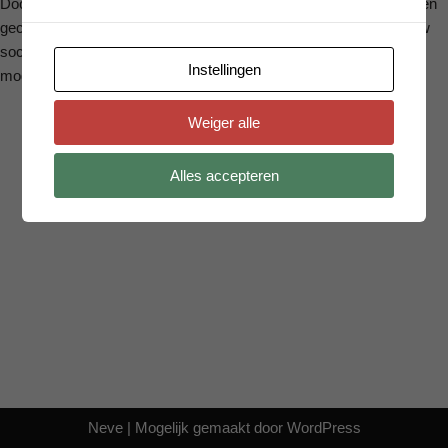
Door de coronacrisis en de genomen maatregelen kan u misschien
geconfronteerd worden met betalingsmoeilijkheden waardoor u uw
sociale bijdragen niet meteen kan betalen. Welke
Instellingen
mogelijkheden…
Lees verder »
Weiger alle
Alles accepteren
Neve
| Mogelijk gemaakt door
WordPress