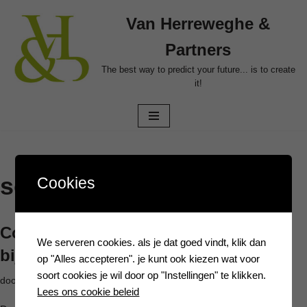
Van Herreweghe &
Ga
Partners
naar
de
The best way to predict your future... is to create
it!
inhoud
sociale bijdragen
Cookies
Corona – steunmaatregelen sociale
We serveren cookies. als je dat goed vindt, klik dan
bijdragen
op "Alles accepteren". je kunt ook kiezen wat voor
soort cookies je wil door op "Instellingen" te klikken.
door
Filip Aelbrecht
22 maart 2020
Lees ons cookie beleid