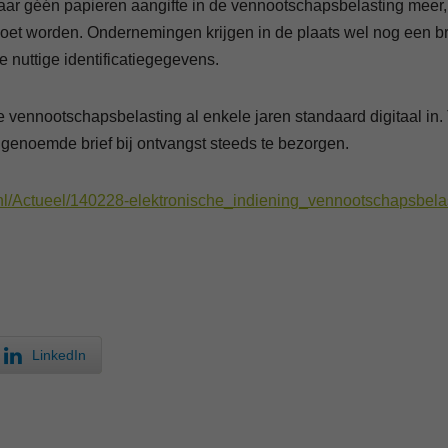
jaar géén papieren aangifte in de vennootschapsbelasting meer
moet worden. Ondernemingen krijgen in de plaats wel nog een br
 nuttige identificatiegegevens.
e vennootschapsbelasting al enkele jaren standaard digitaal in.
enoemde brief bij ontvangst steeds te bezorgen.
e/nl/Actueel/140228-elektronische_indiening_vennootschapsbelas
LinkedIn