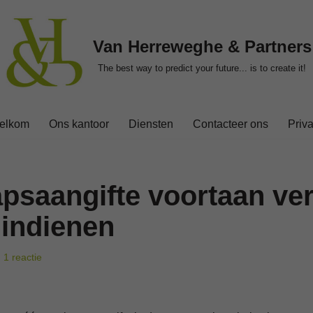
Van Herreweghe & Partners
The best way to predict your future... is to create it!
elkom
Ons kantoor
Diensten
Contacteer ons
Priv
saangifte voortaan ver
 indienen
1 reactie