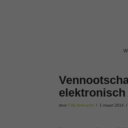
Ga
naar
de
inhoud
W
Vennootschap
elektronisch
door
Filip Aelbrecht
1 maart 2014