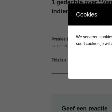
1 gedachte over “Ven
indienen”
Cookies
We serveren cookies.
Preslee Lokakshi Ezequieel
soort cookies je wil 
27 april 2026 bij 19:23
This is a test message for form fil
Geef een reactie