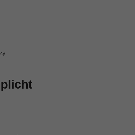
acy
plicht