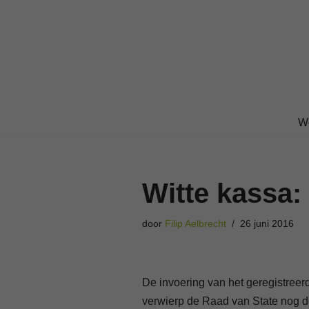
Ga
naar
de
inhoud
W
Witte kassa:
door
Filip Aelbrecht
26 juni 2016
De invoering van het geregistreerd
verwierp de Raad van State nog de