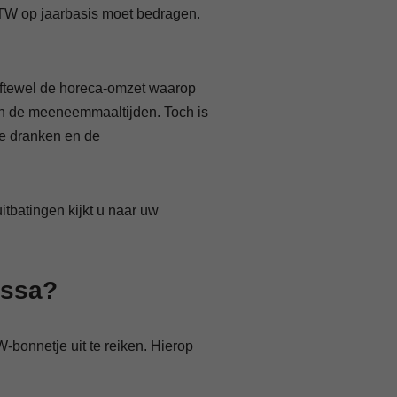
 BTW op jaarbasis moet bedragen.
 oftewel de horeca-omzet waarop
n de meeneemmaaltijden. Toch is
de dranken en de
tbatingen kijkt u naar uw
assa?
-bonnetje uit te reiken. Hierop