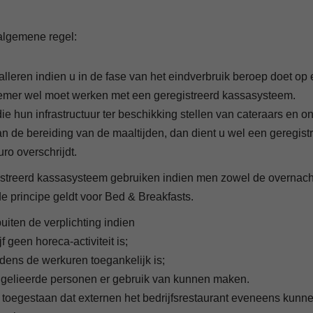
 algemene regel:
stalleren indien u in de fase van het eindverbruik beroep doet
emer wel moet werken met een geregistreerd kassasysteem.
ie hun infrastructuur ter beschikking stellen van cateraars en
n de bereiding van de maaltijden, dan dient u wel een geregis
ro overschrijdt.
streerd kassasysteem gebruiken indien men zowel de overnacht
de principe geldt voor Bed & Breakfasts.
buiten de verplichting indien
jf geen horeca-activiteit is;
ijdens de werkuren toegankelijk is;
 gelieerde personen er gebruik van kunnen maken.
 toegestaan dat externen het bedrijfsrestaurant eveneens kun