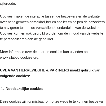
Zodat wij de
cijfercode.
functionaliteit
en structuur
van de site
Cookies maken de interactie tussen de bezoekers en de website
kunnen
verbeteren
over het algemeen gemakkelijker en sneller en helpen de bezoekers
op basis van
te navigeren tussen de verschillende onderdelen van de website.
het gebruik
van de site.
Cookies kunnen ook gebruikt worden om de inhoud van de website
te personaliseren aan de gebruiker.
Ervaring
Meer informatie over de soorten cookies kan u vinden op
Om onze
site zo goed
www.allaboutcookies.org.
mogelijk te
laten
functioneren
CVBA VAN HERREWEGHE & PARTNERS maakt gebruik van
tijdens je
volgende cookies:
bezoek. Als
je deze
cookies
Noodzakelijke cookies
weigert, zal
bepaalde
functionaliteit
van de site
Deze cookies zijn onmisbaar om onze website te kunnen bezoeken
verdwijnen.