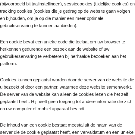
(bijvoorbeeld bij taalinstellingen), sessiecookies (tijdelijke cookies) en
tracking cookies (cookies die je gedrag op de website gaan volgen
en bijhouden, om je op die manier een meer optimale
gebruikservaring te kunnen aanbieden).
Een cookie bevat een unieke code die toelaat om uw browser te
herkennen gedurende een bezoek aan de website of uw
gebruikerservaring te verbeteren bij herhaalde bezoeken aan het
platform.
Noodzakelijk
Deze
Cookies kunnen geplaatst worden door de server van de website die
cookies zijn
niet
u bezoekt of door een partner, waarmee deze website samenwerkt.
optioneel. Ze
De server van de website kan alleen de cookies lezen die het zelf
zijn nodig
voor de site
geplaatst heeft. Hij heeft geen toegang tot andere informatie die zich
om te
op uw computer of mobiel apparaat bevindt.
functioneren.
De inhoud van een cookie bestaat meestal uit de naam van de
Statistieken
server die de cookie geplaatst heeft, een vervaldatum en een unieke