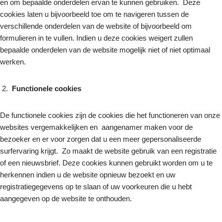
en om bepaalde onderdelen ervan te kunnen gebruiken. Deze
cookies laten u bijvoorbeeld toe om te navigeren tussen de
verschillende onderdelen van de website of bijvoorbeeld om
Marketing
formulieren in te vullen. Indien u deze cookies weigert zullen
Door je interesses
en gedrag te
bepaalde onderdelen van de website mogelijk niet of niet optimaal
delen als je onze
werken.
site bezoekt,
vergroot je de
kans dat je
Functionele cookies
gepersonaliseerde
inhoud en
aanbiedingen te
zien krijgt.
De functionele cookies zijn de cookies die het functioneren van onze
websites vergemakkelijken en aangenamer maken voor de
bezoeker en er voor zorgen dat u een meer gepersonaliseerde
surfervaring krijgt. Zo maakt de website gebruik van een registratie
of een nieuwsbrief. Deze cookies kunnen gebruikt worden om u te
herkennen indien u de website opnieuw bezoekt en uw
registratiegegevens op te slaan of uw voorkeuren die u hebt
aangegeven op de website te onthouden.