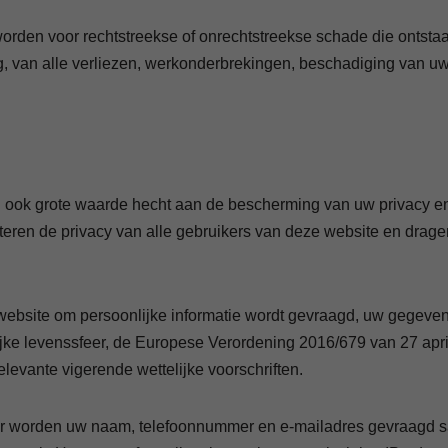
den voor rechtstreekse of onrechtstreekse schade die ontstaat u
ing, van alle verliezen, werkonderbrekingen, beschadiging van
at u ook grote waarde hecht aan de bescherming van uw privacy
en de privacy van alle gebruikers van deze website en dragen e
website om persoonlijke informatie wordt gevraagd, uw gegeve
jke levenssfeer, de Europese Verordening 2016/679 van 27 apr
vante vigerende wettelijke voorschriften.
mulier worden uw naam, telefoonnummer en e-mailadres gevraag