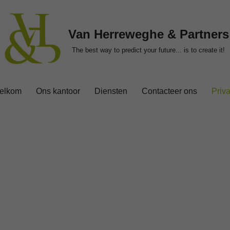
Van Herreweghe & Partners
The best way to predict your future... is to create it!
elkom
Ons kantoor
Diensten
Contacteer ons
Priv