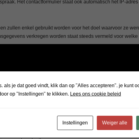
spraak. Het contactformulier slaat ook automatisch het IP-adre
.
n zullen enkel gebruikt worden voor het doel waarvoor ze wer
nsgegevens verkregen worden staat steeds vermeld voor welke
e gegevens worden gebruikt die u zelf actief heeft achtergelat
ken van de afspraak of het beantwoorden van uw vraag. Onze me
 als je dat goed vindt, klik dan op "Alles accepteren". je kunt 
 spelen aan derden-externen, tenzij wij hiervoor uw uitdrukkel
door op "Instellingen" te klikken.
Lees ons cookie beleid
externen, tenzij u daartoe uitdrukkelijk toestemming geeft, e
 persoonsgegevens.
Instellingen
Weiger alle
 bewaard en verwerkt voor een periode die noodzakelijk is in