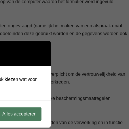
s op van de computer waarop het formulier werd ingevuld,
den opgevraagd (namelijk het maken van een afspraak en/of
 doeleinden deze gebruikt worden en de gegevens worden ook
en.
dewerkers zijn hierbij verplicht om de vertrouwelijkheid van
ook kiezen wat voor
ijke toestemming hebben verkregen.
n er werden de best mogelijke beschermingsmaatregelen
Alles accepteren
 functie van de doeleinden van de verwerking en in functie