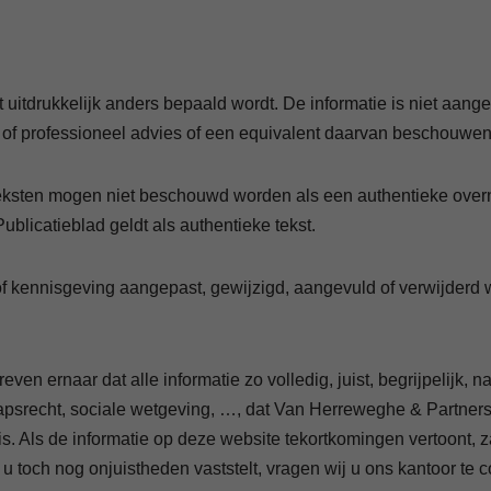
et uitdrukkelijk anders bepaald wordt. De informatie is niet aa
jk of professioneel advies of een equivalent daarvan beschouwen
etteksten mogen niet beschouwd worden als een authentieke ov
ublicatieblad geldt als authentieke tekst.
 kennisgeving aangepast, gewijzigd, aangevuld of verwijderd w
n ernaar dat alle informatie zo volledig, juist, begrijpelijk, 
chapsrecht, sociale wetgeving, …, dat Van Herreweghe & Partners
rkt is. Als de informatie op deze website tekortkomingen vertoon
n u toch nog onjuistheden vaststelt, vragen wij u ons kantoor t