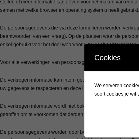
stellen of meer informatie kan geven voor het maken van een af
samen met welke browser en operating system u heeft gebruikt
De persoonsgegevens die via deze formulieren worden verkrege
beantwoorden van een vraag). Op de plaatsen waar de persoo
enkel gebruikt voor het doel waarvoor u ze heeft achtergelaten.
Cookies
Voor alle verwerkingen van persoonsgegevens geldt dat alleen d
De verkregen informatie kan intern gedeeld worden voor het ma
We serveren cookies.
uw gegevens te respecteren en deze informatie ook niet door te
soort cookies je wil 
De verkregen informatie wordt niet bekend gemaakt aan derden-
getroffen om te voorkomen dat derden misbruik maken van uw
De persoonsgegevens worden door bv Van Herreweghe & Partners