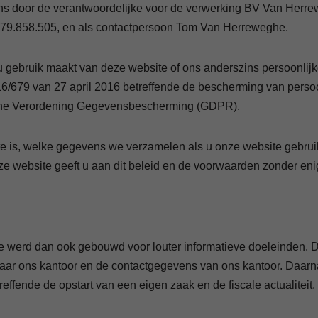
ns door de verantwoordelijke voor de verwerking BV Van Herre
.858.505, en als contactpersoon Tom Van Herreweghe.
gebruik maakt van deze website of ons anderszins persoonlijke 
679 van 27 april 2016 betreffende de bescherming van persoons
ene Verordening Gegevensbescherming (GDPR).
site is, welke gegevens we verzamelen als u onze website geb
ze website geeft u aan dit beleid en de voorwaarden zonder en
site werd dan ook gebouwd voor louter informatieve doeleinden.
 naar ons kantoor en de contactgegevens van ons kantoor. Daarn
effende de opstart van een eigen zaak en de fiscale actualitei