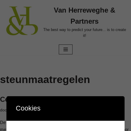
Van Herreweghe &
Ga
Partners
naar
de
The best way to predict your future... is to create
it!
inhoud
steunmaatregelen
Corona – hinderpremie
Cookies
door
Filip Aelbrecht
22 maart 2020
De hinderpremie of sluitingspremie geldt voor alle ondernemingen
met een fysieke locatie in het Vlaams Gewest die rechtstreeks door