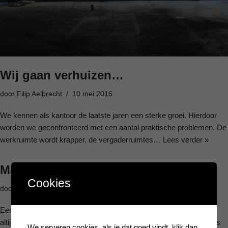
Wij gaan verhuizen…
door
Filip Aelbrecht
10 mei 2016
We kennen als kantoor de laatste jaren een sterke groei. Hierdoor
worden we geconfronteerd met een aantal praktische problemen. De
werkruimte wordt krapper, de vergaderruimtes…
Lees verder »
Mag ik mijn factuur cash betalen?
Cookies
door
Filip Aelbrecht
30 april 2016
Een factuur cash betalen (en ontvangen) kan en mag, maar niet
altijd. Soms mag u maar een bepaald gedeelte cash betalen, soms
We serveren cookies. als je dat goed vindt, klik dan